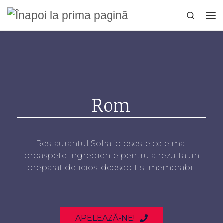
Sari la conținut
Search
Rom
Restaurantul Sofra foloseste cele mai
proaspete ingrediente pentru a rezulta un
preparat delicios, deosebit si memorabil.
APELEAZĂ-NE!