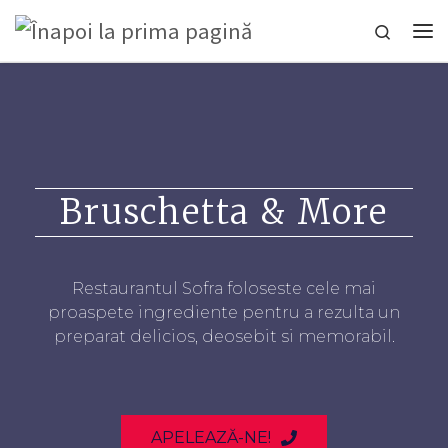
Sari la conținut
Search
Bruschetta & More
Restaurantul Sofra foloseste cele mai
proaspete ingrediente pentru a rezulta un
preparat delicios, deosebit si memorabil.
APELEAZĂ-NE!