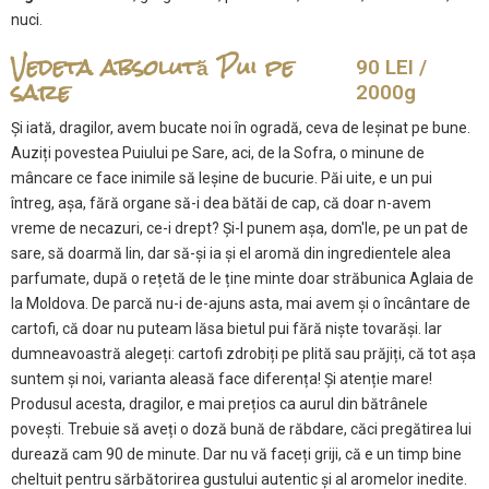
nuci.
Vedeta absolută Pui pe
90 LEI /
sare
2000g
Și iată, dragilor, avem bucate noi în ogradă, ceva de leșinat pe bune.
Auziți povestea Puiului pe Sare, aci, de la Sofra, o minune de
mâncare ce face inimile să leșine de bucurie. Păi uite, e un pui
întreg, așa, fără organe să-i dea bătăi de cap, că doar n-avem
vreme de necazuri, ce-i drept? Și-l punem așa, dom'le, pe un pat de
sare, să doarmă lin, dar să-și ia și el aromă din ingredientele alea
parfumate, după o rețetă de le ține minte doar străbunica Aglaia de
la Moldova. De parcă nu-i de-ajuns asta, mai avem și o încântare de
cartofi, că doar nu puteam lăsa bietul pui fără niște tovarăși. Iar
dumneavoastră alegeți: cartofi zdrobiți pe plită sau prăjiți, că tot așa
suntem și noi, varianta aleasă face diferența! Și atenție mare!
Produsul acesta, dragilor, e mai prețios ca aurul din bătrânele
povești. Trebuie să aveți o doză bună de răbdare, căci pregătirea lui
durează cam 90 de minute. Dar nu vă faceți griji, că e un timp bine
cheltuit pentru sărbătorirea gustului autentic și al aromelor inedite.