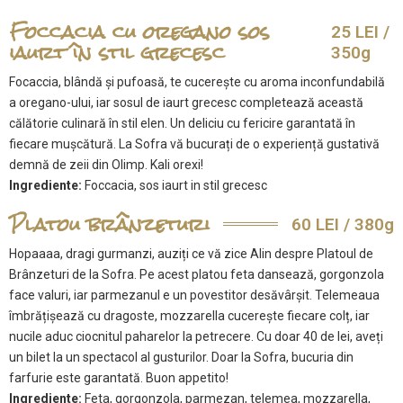
Foccacia cu oregano sos
25 LEI /
iaurt în stil grecesc
350g
Focaccia, blândă și pufoasă, te cucerește cu aroma inconfundabilă
a oregano-ului, iar sosul de iaurt grecesc completează această
călătorie culinară în stil elen. Un deliciu cu fericire garantată în
fiecare mușcătură. La Sofra vă bucurați de o experiență gustativă
demnă de zeii din Olimp. Kali orexi!
Ingrediente:
Foccacia, sos iaurt in stil grecesc
Platou brânzeturi
60 LEI / 380g
Hopaaaa, dragi gurmanzi, auziți ce vă zice Alin despre Platoul de
Brânzeturi de la Sofra. Pe acest platou feta dansează, gorgonzola
face valuri, iar parmezanul e un povestitor desăvârșit. Telemeaua
îmbrățișează cu dragoste, mozzarella cucerește fiecare colț, iar
nucile aduc ciocnitul paharelor la petrecere. Cu doar 40 de lei, aveți
un bilet la un spectacol al gusturilor. Doar la Sofra, bucuria din
farfurie este garantată. Buon appetito!
Ingrediente:
Feta, gorgonzola, parmezan, telemea, mozzarella,