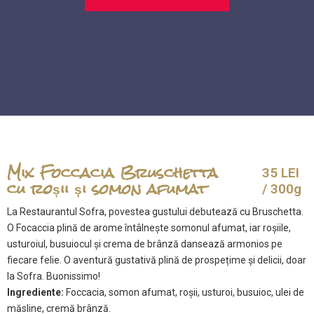
Mix Foccacia Bruschetta
35 LEI
cu roșii și somon afumat
/ 300g
La Restaurantul Sofra, povestea gustului debutează cu Bruschetta.
O Focaccia plină de arome întâlnește somonul afumat, iar roșiile,
usturoiul, busuiocul și crema de brânză dansează armonios pe
fiecare felie. O aventură gustativă plină de prospețime și delicii, doar
la Sofra. Buonissimo!
Ingrediente:
Foccacia, somon afumat, roşii, usturoi, busuioc, ulei de
măsline, cremă brânză.