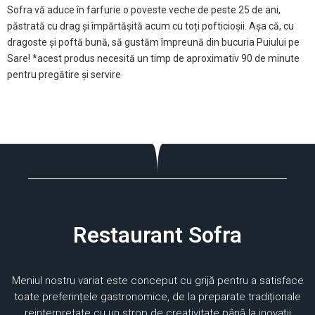
Sofra vă aduce în farfurie o poveste veche de peste 25 de ani,
păstrată cu drag și împărtășită acum cu toți pofticioșii. Așa că, cu
dragoste și poftă bună, să gustăm împreună din bucuria Puiului pe
Sare! *acest produs necesită un timp de aproximativ 90 de minute
pentru pregătire și servire
Restaurant Sofra
Meniul nostru variat este conceput cu grijă pentru a satisface
toate preferințele gastronomice, de la preparate tradiționale
reinterpretate cu un strop de creativitate până la inovații