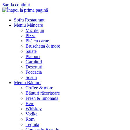
Sari la conținut
Sofra Restaurant
Meniu Mâncare
Mic dejun
Pizza
Pită cu carne
Bruschetta & more
Salate
Platouri
Garnituri
Deserturi
Foccacia
Sosuri
Meniu Băuturi
Coffee & more
Băuturi răcoritoare
Fresh & limonadă
Bere
Whiskey
Vodka
Rom
Tequila
Cognac & Brandy