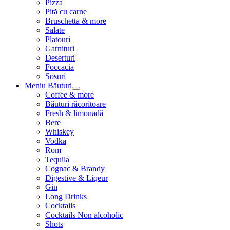
Pizza
Pită cu carne
Bruschetta & more
Salate
Platouri
Garnituri
Deserturi
Foccacia
Sosuri
Meniu Băuturi
Coffee & more
Băuturi răcoritoare
Fresh & limonadă
Bere
Whiskey
Vodka
Rom
Tequila
Cognac & Brandy
Digestive & Liqeur
Gin
Long Drinks
Cocktails
Cocktails Non alcoholic
Shots