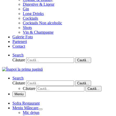
Digestive & Liqeur
Gin
Long Drinks
Cocktails
Cocktails Non alcoholic
Shots
Vin & Champagne
Galerie Foto
Parteneri
Contact
Search
Căutare
Caută...
Search
Căutare
Caută...
Căutare
Caută...
Meniu
Sofra Restaurant
Meniu Mâncare
Mic dejun