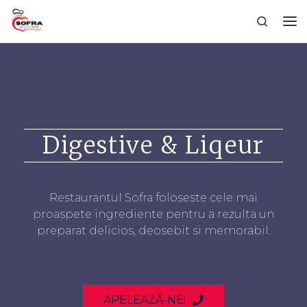
Sari la conținut
Search
Digestive & Liqeur
Restaurantul Sofra foloseste cele mai
proaspete ingrediente pentru a rezulta un
preparat delicios, deosebit si memorabil.
APELEAZĂ-NE!